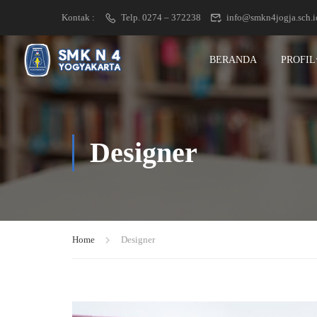
Kontak :
Telp. 0274 – 372238
info@smkn4jogja.sch.i
BERANDA
PROFIL
Designer
Home
Designer