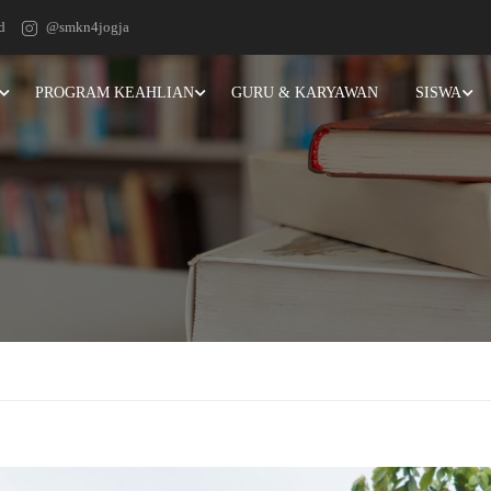
d
@smkn4jogja
PROGRAM KEAHLIAN
GURU & KARYAWAN
SISWA