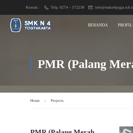
Kontak :
Telp. 0274 – 372238
info@smkn4jogja.sch.i
BERANDA
PROFIL
PMR (Palang Mer
Home
Projects
PMR (Palang Merah