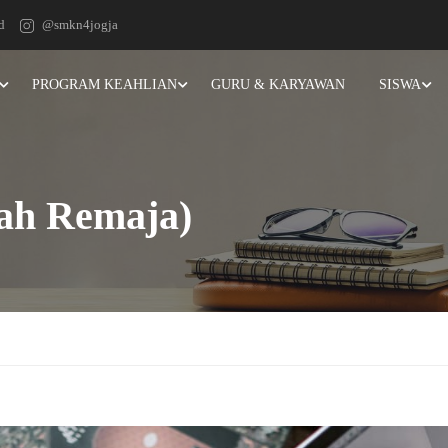
d
@smkn4jogja
PROGRAM KEAHLIAN
GURU & KARYAWAN
SISWA
ah Remaja)